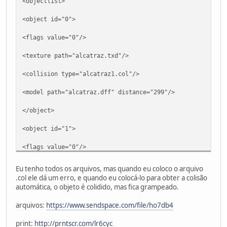
<objectlist>
<object id="0">
<flags value="0"/>
<texture path="alcatraz.txd"/>
<collision type="alcatraz1.col"/>
<model path="alcatraz.dff" distance="299"/>
</object>
<object id="1">
<flags value="0"/>
<texture path="alcatraz2.txd"/>
Eu tenho todos os arquivos, mas quando eu coloco o arquivo
.col ele dá um erro, e quando eu colocá-lo para obter a colisão
<collision type="dealcatraz.col"/>
automática, o objeto é colidido, mas fica grampeado.
<model path="alcatraz2.dff" distance="299"/>
arquivos:
https://www.sendspace.com/file/ho7db4
</object>
print:
http://prntscr.com/lr6cyc