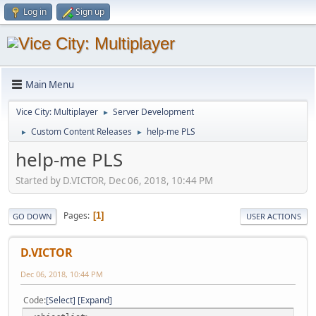
Log in
Sign up
Main Menu
Vice City: Multiplayer
Server Development
►
Custom Content Releases
help-me PLS
►
►
help-me PLS
Started by D.VICTOR, Dec 06, 2018, 10:44 PM
Pages
1
GO DOWN
USER ACTIONS
D.VICTOR
Dec 06, 2018, 10:44 PM
Code
Select
Expand