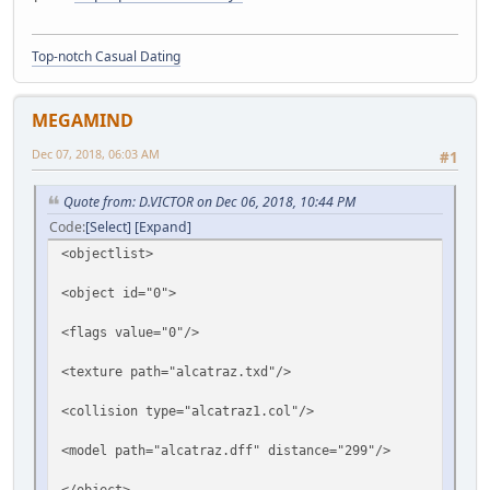
</objectlist>
Top-notch Сasual Dating
MEGAMIND
Dec 07, 2018, 06:03 AM
#1
Quote from: D.VICTOR on Dec 06, 2018, 10:44 PM
Code
Select
Expand
<objectlist>
<object id="0">
<flags value="0"/>
<texture path="alcatraz.txd"/>
<collision type="alcatraz1.col"/>
<model path="alcatraz.dff" distance="299"/>
</object>