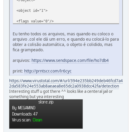
<object id="1">
<flags value="0"/>
<texture path="alcatraz2.txd"/>
Eu tenho todos os arquivos, mas quando eu coloco o
arquivo .col ele dá um erro, e quando eu colocá-lo para
<collision type="dealcatraz.col"/>
obter a colisão automática, o objeto é colidido, mas
fica grampeado.
<model path="alcatraz2.dff" distance="299"/>
arquivos:
https://www.sendspace.com/file/ho7db4
</object>
print:
http://prntscr.com/lr6cyc
</objectlist>
https://www.virustotal.com/#/url/394e235bb249deb46fcd7a4
2da583fe24e553ab8aeaea8e65dc2a0938dcc42fa/detection
Interesting stuff u got there ^^ looks like a centeral jail or
something but yea interesting